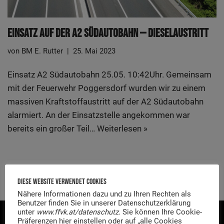
Ein­satz Auf Der A2 Süd­au­to­bahn — Dieselaustritt
von
BM E. Rutter
25. Mai 2023
Ein­satz A2 Süd­au­to­bahn 25.05. 10:42Uhr. Gemein­sam
mit der Feu­er­wehr Pog­gers­dorf wur­den wir zu einem
mas­si­ven Kraft­stoff­aus­tritt auf der A2 Süd­au­to­bahn
alar­miert. An der Ein­satz­stel­le ange­kom­men war
bereits ein gro­ßer Teil…
Wei­ter­le­sen »
Diese Website Verwendet Cookies
Nähere Informationen dazu und zu Ihren Rechten als
Benutzer finden Sie in unserer Datenschutzerklärung
KONTAKT
unter
www.ffvk.at/datenschutz
. Sie können Ihre Cookie-
Präferenzen hier einstellen oder auf „alle Cookies