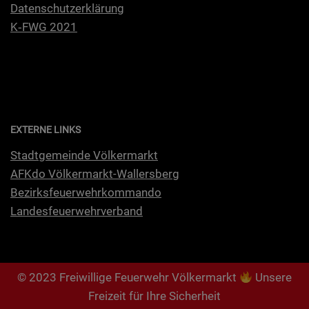
Daten­schutz­er­klä­rung
K‑FWG 2021
EXTERNE LINKS
Stadt­ge­mein­de Völkermarkt
AFKdo Völ­ker­markt-Wal­lers­berg
Bezirks­feu­er­wehr­kom­man­do
Lan­des­feu­er­wehr­ver­band
© 2023 Freiwillige Feuerwehr Völkermarkt
Unsere
Freizeit für Ihre Sicherheit