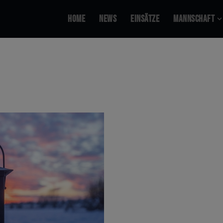
Home
News
Ein­sät­ze
Mann­schaft