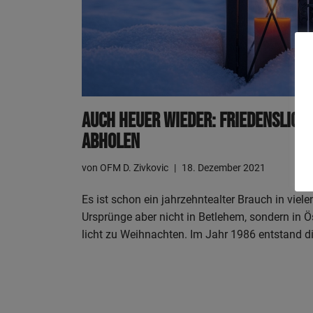
Auch Heu­er Wie­der: Frie­dens­lich
Abholen
von
OFM D. Zivkovic
18. Dezember 2021
Es ist schon ein jahr­zehn­te­al­ter Brauch in vie­l
Ursprün­ge aber nicht in Bet­le­hem, son­dern in Ös
licht zu Weih­nach­ten. Im Jahr 1986 ent­stand 