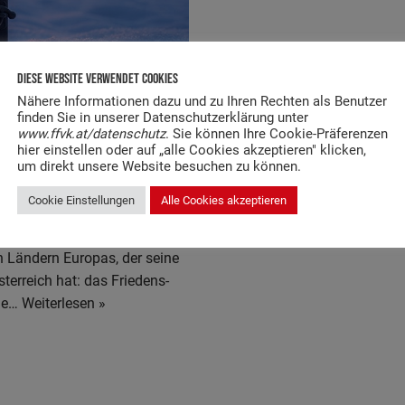
Diese Website Verwendet Cookies
Nähere Informationen dazu und zu Ihren Rechten als Benutzer
finden Sie in unserer Datenschutzerklärung unter
www.ffvk.at/datenschutz
. Sie können Ihre Cookie-Präferenzen
t Im Rüst­haus
hier einstellen oder auf „alle Cookies akzeptieren" klicken,
um direkt unsere Website besuchen zu können.
Cookie Einstellungen
Alle Cookies akzeptieren
en Län­dern Euro­pas, der sei­ne
ter­reich hat: das Frie­dens­
die…
Wei­ter­le­sen »