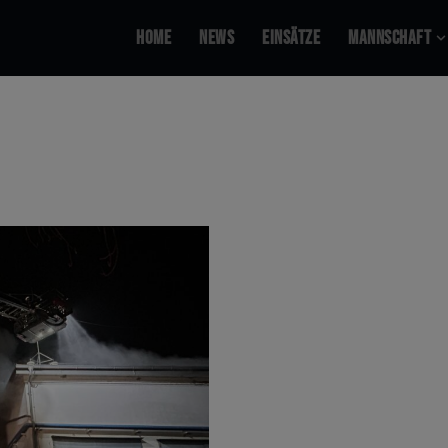
Home
News
Ein­sät­ze
Mann­schaft