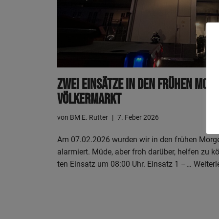
Zwei Ein­sät­ze In Den Frü­hen Mor­
Völkermarkt
von
BM E. Rutter
7. Feber 2026
Am 07.02.2026 wur­den wir in den frü­hen Mor­ge
alar­miert. Müde, aber froh dar­über, hel­fen zu kö
ten Ein­satz um 08:00 Uhr. Ein­satz 1 –…
Wei­ter­