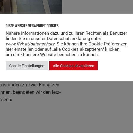
Diese Website Verwendet Cookies
Nähere Informationen dazu und zu Ihren Rechten als Benutzer
finden Sie in unserer Datenschutzerklärung unter
www.ffvk.at/datenschutz
. Sie können Ihre Cookie-Präferenzen
gen­stun­den FÜR Die FF
hier einstellen oder auf „alle Cookies akzeptieren" klicken,
um direkt unsere Website besuchen zu können.
Cookie Einstellungen
Alle Cookies akzeptieren
n­stun­den zu zwei Ein­sät­zen
n­nen, been­de­ten wir den letz­
le­sen »