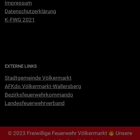
Impres­sum
Daten­schutz­er­klä­rung
K‑FWG 2021
EXTERNE LINKS
Stadt­ge­mein­de Völkermarkt
AFKdo Völ­ker­markt-Wal­lers­berg
Bezirks­feu­er­wehr­kom­man­do
Lan­des­feu­er­wehr­ver­band
© 2023 Freiwillige Feuerwehr Völkermarkt
Unsere