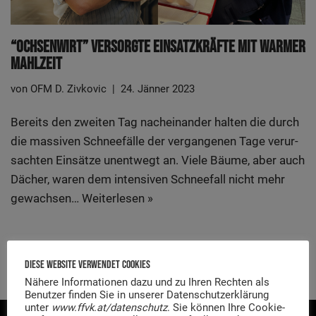
“Och­sen­wirt” Ver­sorg­te Ein­satz­kräf­te Mit War­mer
Mahlzeit
von
OFM D. Zivkovic
24. Jänner 2023
Bereits den zwei­ten Tag nach­ein­an­der hal­ten die durch
die mas­si­ven Schnee­fäl­le der ver­gan­ge­nen Tage ver­ur­
sach­ten Ein­sät­ze unent­wegt an. Vie­le Bäu­me, aber auch
Dächer, waren dem inten­si­ven Schnee­fall nicht mehr
gewach­sen…
Wei­ter­le­sen »
Diese Website Verwendet Cookies
Nähere Informationen dazu und zu Ihren Rechten als
Benutzer finden Sie in unserer Datenschutzerklärung
unter
www.ffvk.at/datenschutz
. Sie können Ihre Cookie-
KONTAKT