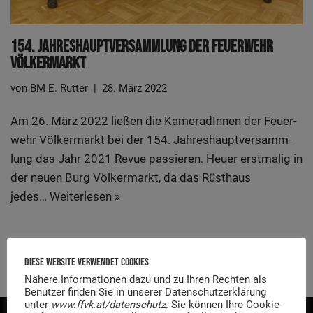
154. Jah­res­haupt­ver­samm­lung Der Feu­er­wehr
Völkermarkt
von
BM E. Rutter
28. März 2022
Am 26. März 2022 lie­ßen die Kame­ra­dIn­nen der Feu­er­
wehr Völ­ker­markt bei der 154. Jah­res­haupt­ver­samm­
lung das Jahr 2021 Revue pas­sie­ren. Heu­er erst­ma­lig in
der neu­en Burg Völ­ker­markt, da das Rüst­haus
jedes…
Wei­ter­le­sen »
Diese Website Verwendet Cookies
Nähere Informationen dazu und zu Ihren Rechten als
Benutzer finden Sie in unserer Datenschutzerklärung
unter
www.ffvk.at/datenschutz
. Sie können Ihre Cookie-
KONTAKT