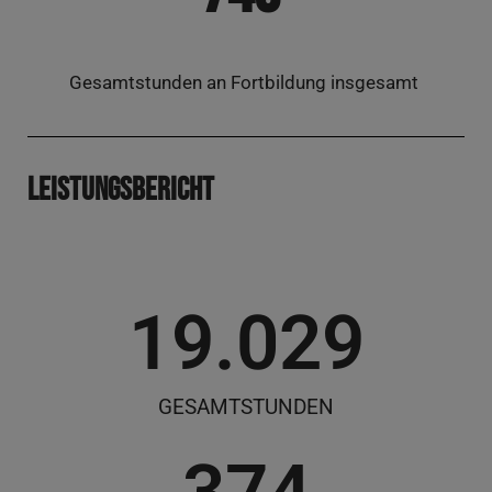
Gesamt­stun­den an Fort­bil­dung insgesamt
Leis­tungs­be­richt
19.029
GESAMTSTUNDEN