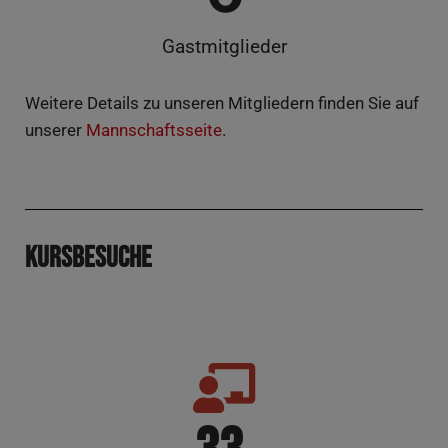
Gast­mit­glie­der
Wei­te­re Details zu unse­ren Mit­glie­dern fin­den Sie auf
unse­rer
Mann­schafts­sei­te
.
Kurs­be­su­che