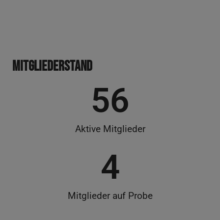
Mit­glie­der­stand
56
Akti­ve Mitglieder
4
Mit­glie­der auf Probe