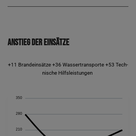
Anstieg Der Einsätze
+11 Brand­ein­sät­ze +36 Was­ser­trans­por­te +53 Tech­
ni­sche Hilfsleistungen
350
280
210