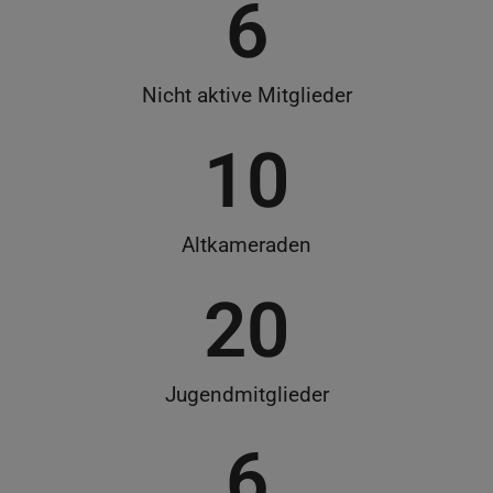
6
Nicht akti­ve Mitglieder
10
Alt­ka­me­ra­den
20
Jugend­mit­glie­der
6