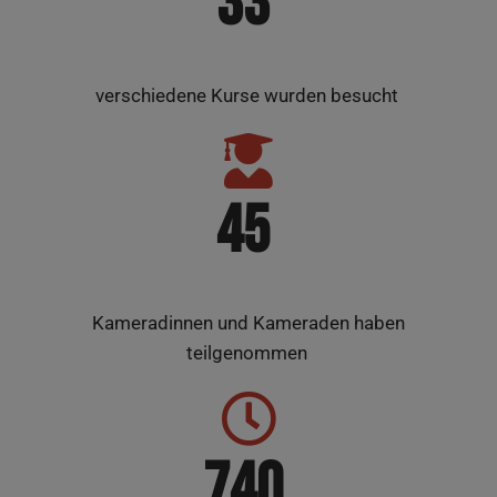
33
ver­schie­de­ne Kur­se wur­den besucht
45
Kame­ra­din­nen und Kame­ra­den haben
teilgenommen
740