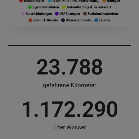
Brandeinsätze
techn. Hilfe (inkl. Wassertrans.)
Übungen
Jugendaktivitäten
Instandhaltung d. Gerätewart
Kurse/Schulungen
OFA Sitzungen
Funktionärsarbeiten
sonst. FF-Dienste
Wasserzeit Boote
Taucher
23.788
gefah­re­ne Kilometer
1.172.290
Liter Was­ser