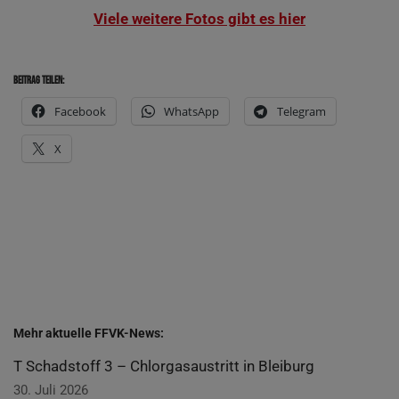
Vie­le wei­te­re Fotos gibt es hier
Bei­trag TEILEN:
Face­book
Whats­App
Tele­gram
X
Mehr aktu­el­le FFVK-News:
T Schad­stoff 3 – Chlor­gas­aus­tritt in Bleiburg
30. Juli 2026