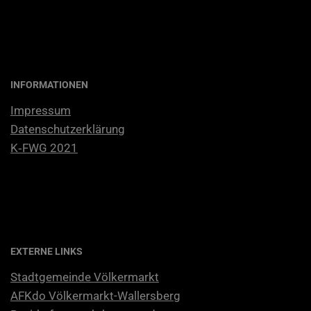
INFORMATIONEN
Impres­sum
Daten­schutz­er­klä­rung
K‑FWG 2021
EXTERNE LINKS
Stadt­ge­mein­de Völkermarkt
AFKdo Völ­ker­markt-Wal­lers­berg