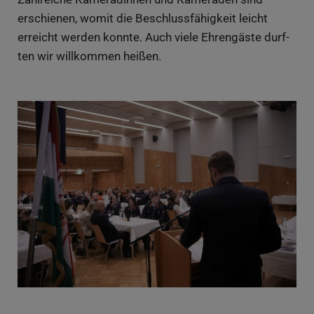
erschie­nen, womit die Beschluss­fä­hig­keit leicht
erreicht wer­den konn­te. Auch vie­le Ehren­gäs­te durf­
ten wir will­kom­men heißen.