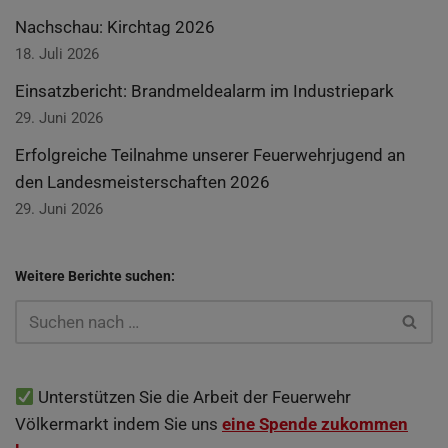
Nach­schau: Kirch­tag 2026
18. Juli 2026
Ein­satz­be­richt: Brand­mel­de­alarm im Industriepark
29. Juni 2026
Erfolg­rei­che Teil­nah­me unse­rer Feu­er­wehr­ju­gend an
den Lan­des­meis­ter­schaf­ten 2026
29. Juni 2026
Wei­te­re Berich­te suchen:
Unterstützen Sie die Arbeit der Feuerwehr
Völkermarkt indem Sie uns
eine Spende zukommen