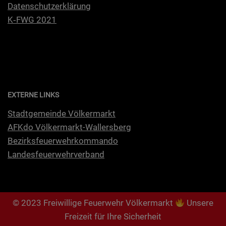
Daten­schutz­er­klä­rung
K‑FWG 2021
EXTERNE LINKS
Stadt­ge­mein­de Völkermarkt
AFKdo Völ­ker­markt-Wal­lers­berg
Bezirks­feu­er­wehr­kom­man­do
Lan­des­feu­er­wehr­ver­band
© 2023 Freiwillige Feuerwehr Völkermarkt
Unsere
Freizeit für Ihre Sicherheit