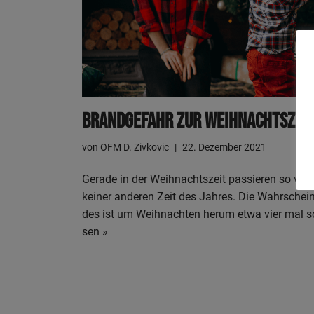
Brand­ge­fahr Zur Weih­nachts­zei
von
OFM D. Zivkovic
22. Dezember 2021
Gera­de in der Weih­nachts­zeit pas­sie­ren so vie
kei­ner ande­ren Zeit des Jah­res. Die Wahr­schein
des ist um Weih­nach­ten her­um etwa vier mal 
sen »