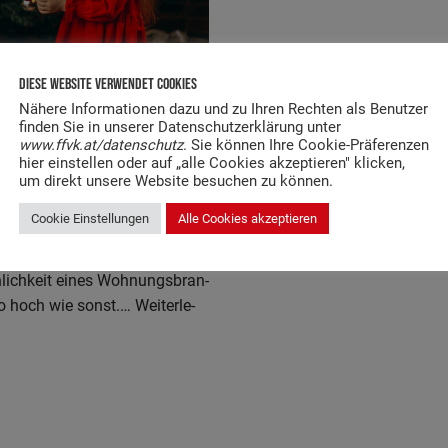
Diese Website Verwendet Cookies
Nähere Informationen dazu und zu Ihren Rechten als Benutzer
finden Sie in unserer Datenschutzerklärung unter
www.ffvk.at/datenschutz
. Sie können Ihre Cookie-Präferenzen
hier einstellen oder auf „alle Cookies akzeptieren" klicken,
t: 10 Regeln Beachten
um direkt unsere Website besuchen zu können.
Cookie Einstellungen
Alle Cookies akzeptieren
­le Woh­nungs­brän­de, wie zu
­lich­keit eines Woh­nungs­bran­
so hoch wie sonst.…
Wei­ter­le­