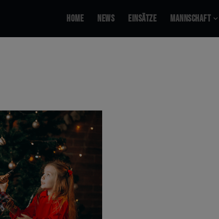
Home
News
Ein­sät­ze
Mann­schaft